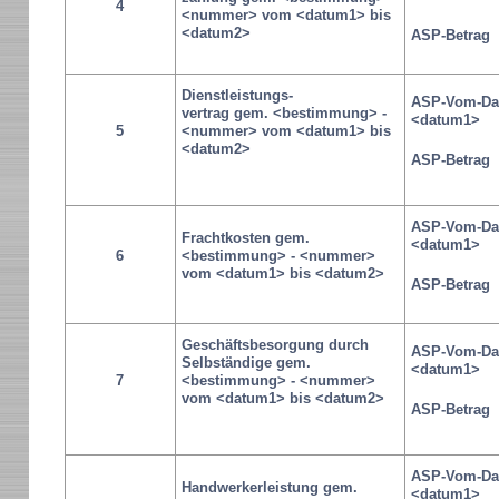
4
<nummer> vom <datum1> bis
<datum2>
ASP-Betrag
Dienstleistungs-
ASP-Vom-Da
vertrag gem. <bestimmung> -
<datum1>
5
<nummer> vom <datum1> bis
<datum2>
ASP-Betrag
ASP-Vom-Da
Frachtkosten gem.
<datum1>
6
<bestimmung> - <nummer>
vom <datum1> bis <datum2>
ASP-Betrag
Geschäftsbesorgung durch
ASP-Vom-Da
Selbständige gem.
<datum1>
7
<bestimmung> - <nummer>
vom <datum1> bis <datum2>
ASP-Betrag
ASP-Vom-Da
Handwerkerleistung gem.
<datum1>