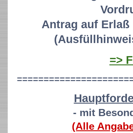
Vordr
Antrag auf Erla
(Ausfüllhinwei
=> 
=====================
Hauptforde
- mit Beson
(Alle Angab