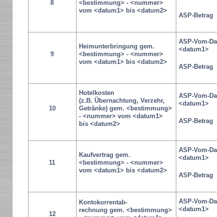
8
<bestimmung> - <nummer>
vom <datum1> bis <datum2>
ASP-Betrag
ASP-Vom-Da
Heimunterbringung gem.
<datum1>
9
<bestimmung> - <nummer>
vom <datum1> bis <datum2>
ASP-Betrag
Hotelkosten
ASP-Vom-Da
(z.B. Übernachtung, Verzehr,
<datum1>
10
Getränke) gem. <bestimmung>
- <nummer> vom <datum1>
ASP-Betrag
bis <datum2>
ASP-Vom-Da
Kaufvertrag gem.
<datum1>
11
<bestimmung> - <nummer>
vom <datum1> bis <datum2>
ASP-Betrag
ASP-Vom-Da
Kontokorrentab-
<datum1>
rechnung gem. <bestimmung>
12