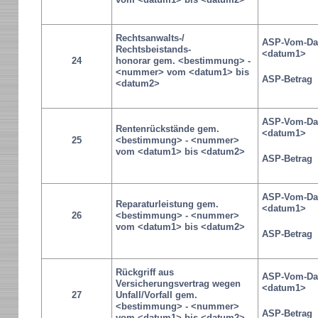
Rechtsanwalts-/
ASP-Vom-Da
Rechtsbeistands-
<datum1>
24
honorar gem. <bestimmung> -
<nummer> vom <datum1> bis
ASP-Betrag
<datum2>
ASP-Vom-Da
Rentenrückstände gem.
<datum1>
25
<bestimmung> - <nummer>
vom <datum1> bis <datum2>
ASP-Betrag
ASP-Vom-Da
Reparaturleistung gem.
<datum1>
26
<bestimmung> - <nummer>
vom <datum1> bis <datum2>
ASP-Betrag
Rückgriff aus
ASP-Vom-Da
Versicherungsvertrag wegen
<datum1>
27
Unfall/Vorfall gem.
<bestimmung> - <nummer>
ASP-Betrag
vom <datum1> bis <datum2>