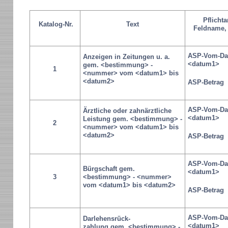
Pflicht
Katalog-Nr.
Text
Feldname,
ASP-Vom-Da
Anzeigen in Zeitungen u. a.
<datum1>
gem. <bestimmung> -
1
<nummer> vom <datum1> bis
<datum2>
ASP-Betrag
ASP-Vom-Da
Ärztliche oder zahnärztliche
<datum1>
Leistung gem. <bestimmung> -
2
<nummer> vom <datum1> bis
<datum2>
ASP-Betrag
ASP-Vom-Da
Bürgschaft gem.
<datum1>
3
<bestimmung> - <nummer>
vom <datum1> bis <datum2>
ASP-Betrag
ASP-Vom-Da
Darlehensrück-
<datum1>
zahlung gem. <bestimmung> -